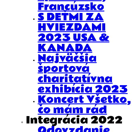
Francúzsko
S DEŤMI ZA
HVIEZDAMI
2023 USA &
KANADA
Najväčšia
športová
charitatívna
exhibícia 2023
Koncert Všetko,
čo mám rád
Integrácia 2022
Odovzdanie