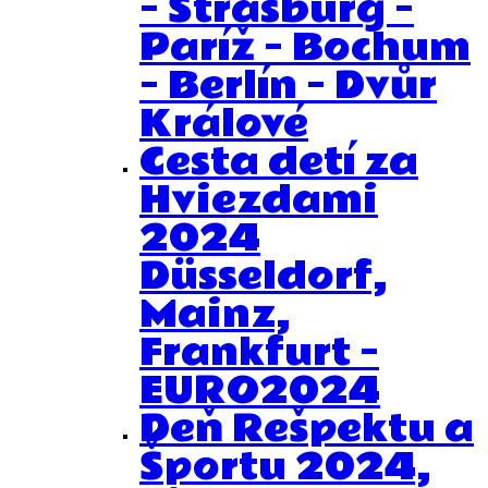
– Štrasburg –
Paríž – Bochum
– Berlín – Dvůr
Králové
Cesta detí za
Hviezdami
2024
Düsseldorf,
Mainz,
Frankfurt –
EURO2024
Deň Rešpektu a
Športu 2024,