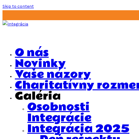
Skip to content
O nás
Novinky
Vaše názory
Charitatívny rozme
Galéria
Osobnosti
Integrácie
Integrácia 2025