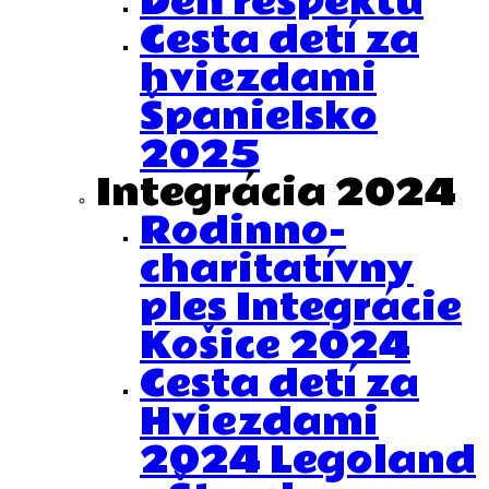
Deň rešpektu
Cesta detí za
hviezdami
Španielsko
2025
Integrácia 2024
Rodinno-
charitatívny
ples Integrácie
Košice 2024
Cesta detí za
Hviezdami
2024 Legoland