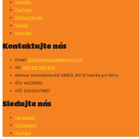
Novinky
Partneri
Podporte nás
Súťaže
Kontakt
Kontaktujte nás
Email:
2010integracia@gmail.com
Tel:
+421 918 560 604
Adresa: ​Novozámocká 388/A, 951 12 Ivanka pri Nitre
IČO: 42229910
DIČ: 2023237887
Sledujte nás
Facebook
Instagram
YouTube