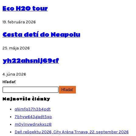
Eco H2O tour
19. februára 2026
Cesta detí do Neapolu
25. mája 2026
yh22ahsnij69cf
4. júna 2026
Hľadať
Hľadať
Najnovšie články
q1iimfq37h3b4pdt
7bhyw643gadt5qp
m0ylnvwdnxkxsz8
Deň rešpektu 2026, City Aréna Trnava, 22. september 2026