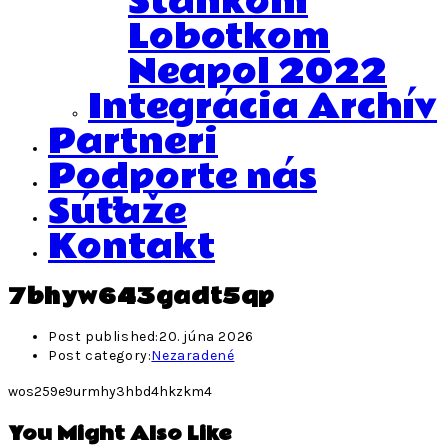
Stankom
Lobotkom
Neapol 2022
Integrácia Archív
Partneri
Podporte nás
Súťaže
Kontakt
7bhyw643gadt5qp
Post published:
20. júna 2026
Post category:
Nezaradené
wos259e9urmhy3hbd4hkzkm4
You Might Also Like