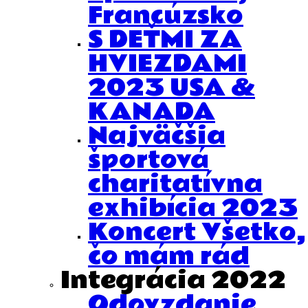
Francúzsko
S DEŤMI ZA
HVIEZDAMI
2023 USA &
KANADA
Najväčšia
športová
charitatívna
exhibícia 2023
Koncert Všetko,
čo mám rád
Integrácia 2022
Odovzdanie