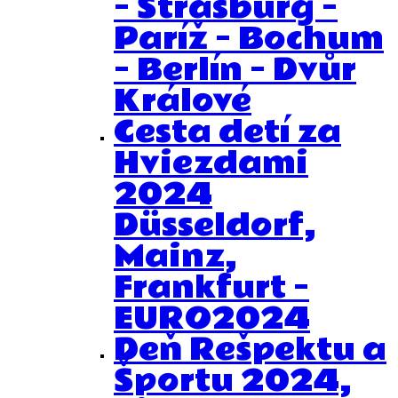
– Štrasburg –
Paríž – Bochum
– Berlín – Dvůr
Králové
Cesta detí za
Hviezdami
2024
Düsseldorf,
Mainz,
Frankfurt –
EURO2024
Deň Rešpektu a
Športu 2024,