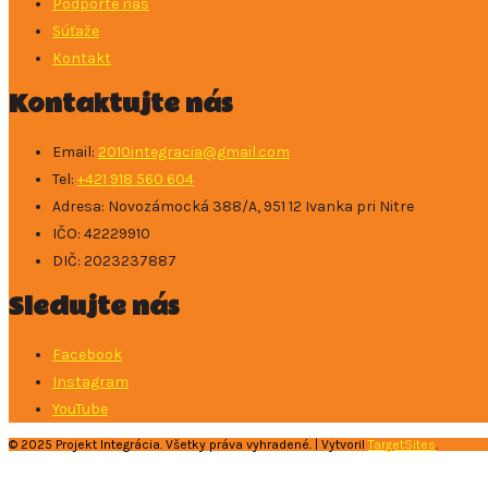
Podporte nás
Súťaže
Kontakt
Kontaktujte nás
Email:
2010integracia@gmail.com
Tel:
+421 918 560 604
Adresa: ​Novozámocká 388/A, 951 12 Ivanka pri Nitre
IČO: 42229910
DIČ: 2023237887
Sledujte nás
Facebook
Instagram
YouTube
© 2025 Projekt Integrácia. Všetky práva vyhradené. | Vytvoril
TargetSites
.