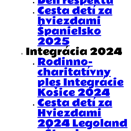
Deň rešpektu
Cesta detí za
hviezdami
Španielsko
2025
Integrácia 2024
Rodinno-
charitatívny
ples Integrácie
Košice 2024
Cesta detí za
Hviezdami
2024 Legoland