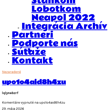
Stankom
Lobotkom
Neapol 2022
Integrácia Archív
Partneri
Podporte nás
Súťaže
Kontakt
Nezaradené
upo1o4aid8h4zu
lqlynebzrf
Komentáre vypnuté
na upo1o4aid8h4zu
29. mája 2026