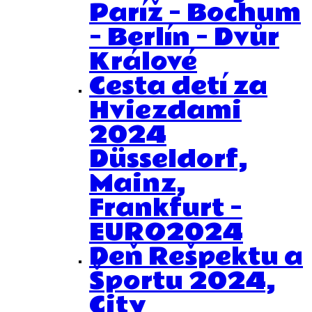
Paríž – Bochum
– Berlín – Dvůr
Králové
Cesta detí za
Hviezdami
2024
Düsseldorf,
Mainz,
Frankfurt –
EURO2024
Deň Rešpektu a
Športu 2024,
City