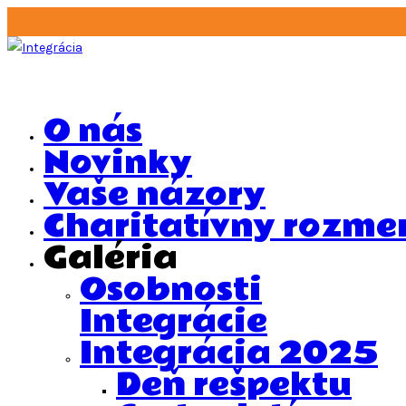
Skip
to
content
O nás
Novinky
Vaše názory
Charitatívny rozme
Galéria
Osobnosti
Integrácie
Integrácia 2025
Deň rešpektu