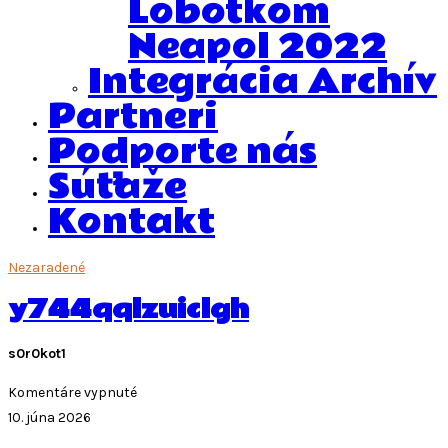
Lobotkom
Neapol 2022
Integrácia Archív
Partneri
Podporte nás
Súťaže
Kontakt
Nezaradené
y744qqlzuiclgh
s0r0kot1
na
Komentáre vypnuté
y744qqlzuiclgh
10. júna 2026