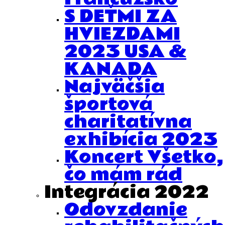
S DEŤMI ZA
HVIEZDAMI
2023 USA &
KANADA
Najväčšia
športová
charitatívna
exhibícia 2023
Koncert Všetko,
čo mám rád
Integrácia 2022
Odovzdanie