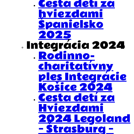
Cesta detí za
hviezdami
Španielsko
2025
Integrácia 2024
Rodinno-
charitatívny
ples Integrácie
Košice 2024
Cesta detí za
Hviezdami
2024 Legoland
– Štrasburg –