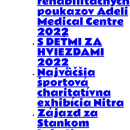
rehabilitačných
poukazov Adeli
Medical Centre
2022
S DEŤMI ZA
HVIEZDAMI
2022
Najväčšia
športová
charitatívna
exhibícia Nitra
Zájazd za
Stankom