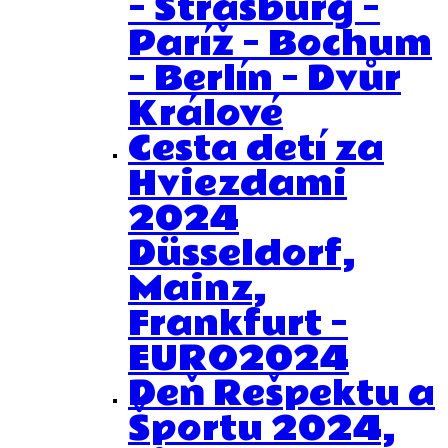
– Štrasburg –
Paríž – Bochum
– Berlín – Dvůr
Králové
Cesta detí za
Hviezdami
2024
Düsseldorf,
Mainz,
Frankfurt –
EURO2024
Deň Rešpektu a
Športu 2024,