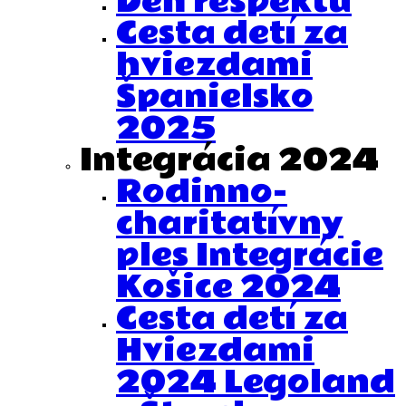
Deň rešpektu
Cesta detí za
hviezdami
Španielsko
2025
Integrácia 2024
Rodinno-
charitatívny
ples Integrácie
Košice 2024
Cesta detí za
Hviezdami
2024 Legoland