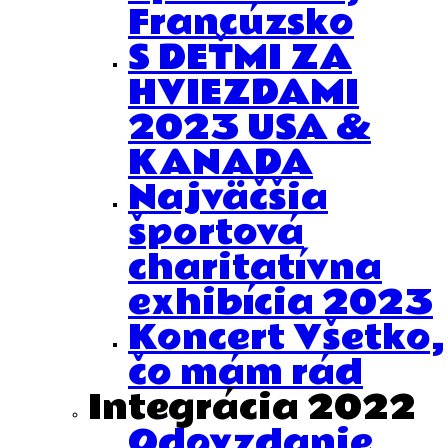
Francúzsko
S DEŤMI ZA
HVIEZDAMI
2023 USA &
KANADA
Najväčšia
športová
charitatívna
exhibícia 2023
Koncert Všetko,
čo mám rád
Integrácia 2022
Odovzdanie