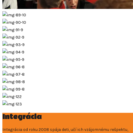
Integrácia
Integrácia od roku 2008 spája deti, učí ich vzájomnému rešpektu,