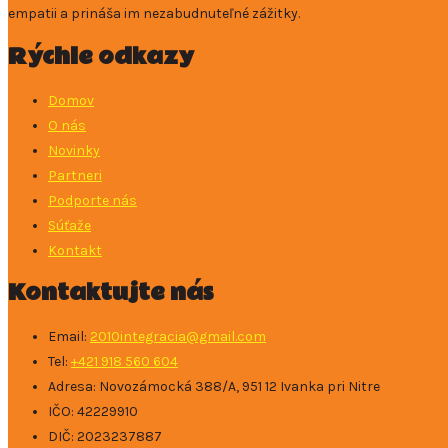
empatii a prináša im nezabudnuteľné zážitky.
Rýchle odkazy
Domov
O nás
Novinky
Partneri
Podporte nás
Súťaže
Kontakt
Kontaktujte nás
Email:
2010integracia@gmail.com
Tel:
+421 918 560 604
Adresa: ​Novozámocká 388/A, 951 12 Ivanka pri Nitre
IČO: 42229910
DIČ: 2023237887