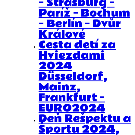
– Štrasburg –
Paríž – Bochum
– Berlín – Dvůr
Králové
Cesta detí za
Hviezdami
2024
Düsseldorf,
Mainz,
Frankfurt –
EURO2024
Deň Rešpektu a
Športu 2024,