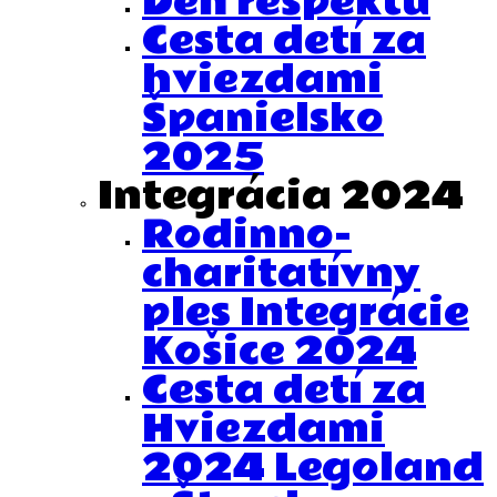
Deň rešpektu
Cesta detí za
hviezdami
Španielsko
2025
Integrácia 2024
Rodinno-
charitatívny
ples Integrácie
Košice 2024
Cesta detí za
Hviezdami
2024 Legoland