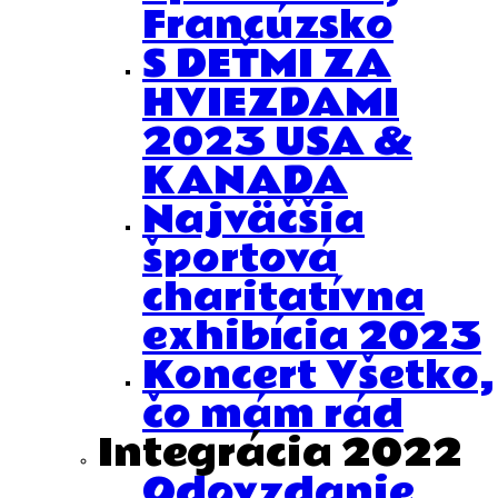
Francúzsko
S DEŤMI ZA
HVIEZDAMI
2023 USA &
KANADA
Najväčšia
športová
charitatívna
exhibícia 2023
Koncert Všetko,
čo mám rád
Integrácia 2022
Odovzdanie